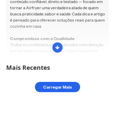
conteúdo confiável, direto e testado — focado em
tornar a Airfryer uma verdadeira aliada de quem
busca praticidade, sabor e saúde. Cada dica e artigo
é pensado para oferecer soluções reais para quem
cozinha em casa.
Compromisso com a Qualidade
Todos os conteúdos são produzidos com atenção
aos detalhes e passam por revisões frequentes
para manter as informações sempre atualizadas,
corretas e alinhadas com as melhores práticas
Mais Recentes
culinárias.
Conexão com a Comunidade
Carregar Mais
Também colaboro com outros criadores de
conteúdo e acompanho tendências e discussões
sobre alimentação saudável e tecnologia na
cozinha, sempre buscando evoluir e oferecer
ainda mais valor aos leitores.