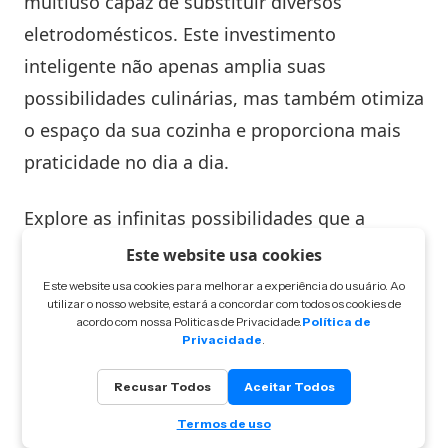
multiuso capaz de substituir diversos
eletrodomésticos. Este investimento
inteligente não apenas amplia suas
possibilidades culinárias, mas também otimiza
o espaço da sua cozinha e proporciona mais
praticidade no dia a dia.
Explore as infinitas possibilidades que a
combinação de airfryer e acessórios
Este website usa cookies
especializados oferece e descubra como
Este website usa cookies para melhorar a experiência do usuário. Ao
utilizar o nosso website, estará a concordar com todos os cookies de
melhorar sua rotina alimentar
com refeições
acordo com nossa Politicas de Privacidade.
Política de
Privacidade
.
mais práticas, saborosas e saudáveis.
Recusar Todos
Aceitar Todos
Termos de uso