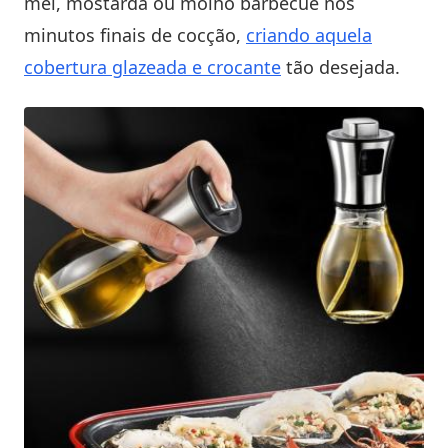
mel, mostarda ou molho barbecue nos
minutos finais de cocção,
criando aquela
cobertura glazeada e crocante
tão desejada.