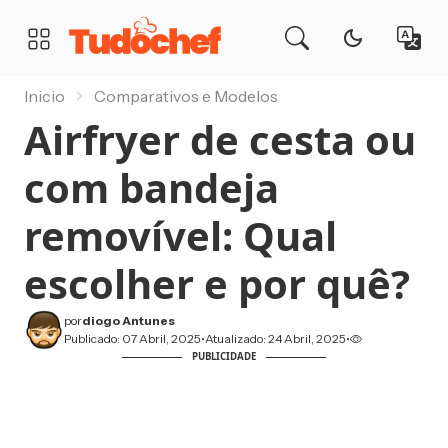
TudoChef
MENU
Inicio
Comparativos e Modelos
Airfryer de cesta ou
com bandeja
removível: Qual
escolher e por quê?
por
diogo Antunes
Publicado: 07 Abril, 2025
•
Atualizado: 24 Abril, 2025
•
PUBLICIDADE