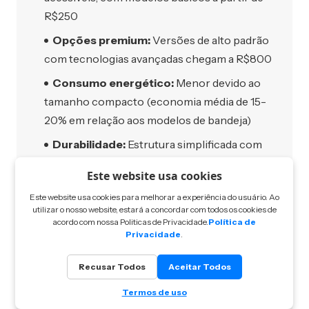
R$250
Opções premium:
Versões de alto padrão
com tecnologias avançadas chegam a R$800
Consumo energético:
Menor devido ao
tamanho compacto (economia média de 15-
20% em relação aos modelos de bandeja)
Durabilidade:
Estrutura simplificada com
menos componentes que podem falhar
Este website usa cookies
Reposição de peças:
Cestas e gavetas de
Este website usa cookies para melhorar a experiência do usuário. Ao
reposição são facilmente encontradas no
utilizar o nosso website, estará a concordar com todos os cookies de
acordo com nossa Politicas de Privacidade.
Política de
mercado
Privacidade
.
Recusar Todos
Aceitar Todos
Análise de custo das airfryers com bandeja:
Termos de uso