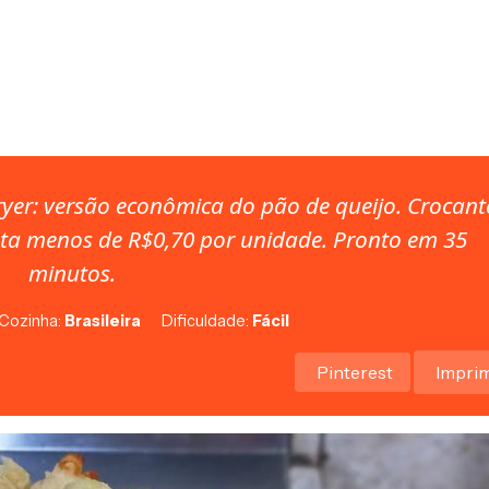
fryer: versão econômica do pão de queijo. Crocant
sta menos de R$0,70 por unidade. Pronto em 35
minutos.
Cozinha:
Brasileira
Dificuldade:
Fácil
Pinterest
Imprim