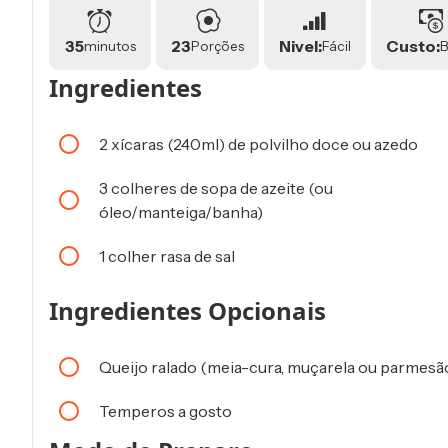
35
23
Nivel:
Custo:
minutos
Porções
Fácil
B
Ingredientes
2 xícaras (240ml) de polvilho doce ou azedo
3 colheres de sopa de azeite (ou
óleo/manteiga/banha)
1 colher rasa de sal
Ingredientes Opcionais
Queijo ralado (meia-cura, muçarela ou parmesã
Temperos a gosto