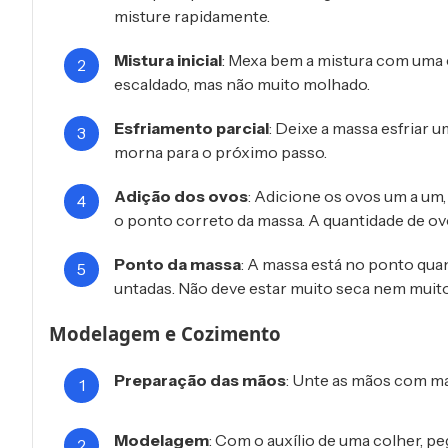
misture rapidamente.
Mistura inicial
: Mexa bem a mistura com uma c
escaldado, mas não muito molhado.
Esfriamento parcial
: Deixe a massa esfriar
morna para o próximo passo.
Adição dos ovos
: Adicione os ovos um a um
o ponto correto da massa. A quantidade de ov
Ponto da massa
: A massa está no ponto qua
untadas. Não deve estar muito seca nem muit
Modelagem e Cozimento
Preparação das mãos
: Unte as mãos com ma
Modelagem
: Com o auxílio de uma colher, 