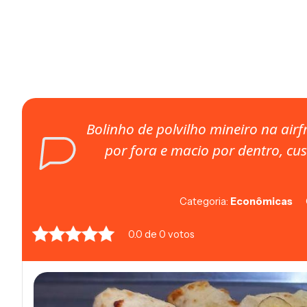
Bolinho de polvilho mineiro na air
por fora e macio por dentro, cu
Categoria:
Econômicas
0.0 de 0 votos