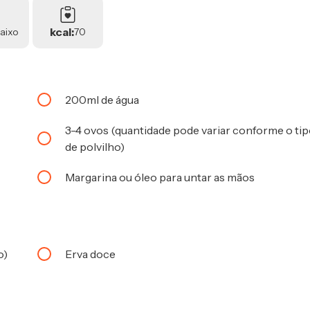
kcal:
aixo
70
200ml de água
3-4 ovos (quantidade pode variar conforme o ti
de polvilho)
Margarina ou óleo para untar as mãos
o)
Erva doce