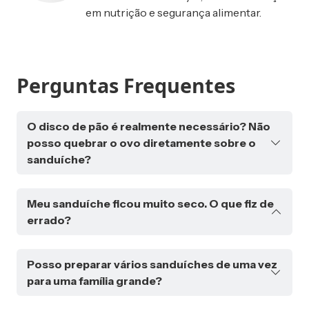
em nutrição e segurança alimentar.
Perguntas Frequentes
O disco de pão é realmente necessário? Não
posso quebrar o ovo diretamente sobre o
sanduíche?
O disco de pão tem uma função específica: ele cria
Meu sanduíche ficou muito seco. O que fiz de
uma barreira que impede que a clara do ovo
errado?
escorra para os lados ou para dentro do sanduíche
antes de coagular. Isso garante que o ovo fique
O ressecamento pode ocorrer por três razões
perfeitamente posicionado sobre o sanduíche. Se
Posso preparar vários sanduíches de uma vez
principais: tempo excessivo de cozimento,
você tentar quebrar o ovo diretamente sobre o
para uma família grande?
temperatura muito alta ou falta de gordura natural
sanduíche, especialmente se o queijo já estiver
nos ingredientes. Verifique as configurações da
derretido, corre o risco de o ovo escorrer e causar