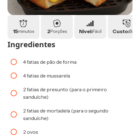
15
2
Nivel:
Custo:
minutos
Porções
Fácil
Baix
Ingredientes
4 fatias de pão de forma
4 fatias de mussarela
2 fatias de presunto (para o primeiro
sanduíche)
2 fatias de mortadela (para o segundo
sanduíche)
2 ovos