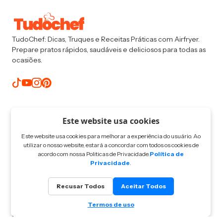
TudoChef: Dicas, Truques e Receitas Práticas com Airfryer.
Prepare pratos rápidos, saudáveis e deliciosos para todas as
ocasiões.
Categorias
Este website usa cookies
Saudáveis
Econômicas
Este website usa cookies para melhorar a experiência do usuário. Ao
utilizar o nosso website, estará a concordar com todos os cookies de
Rápidas
Doces & Sobremesas
acordo com nossa Politicas de Privacidade.
Política de
Privacidade
.
Clássicas
Datas Especiais
Recusar Todos
Aceitar Todos
Mantenha-se informado
Termos de uso
Conheça nosso canal no WhatsApp