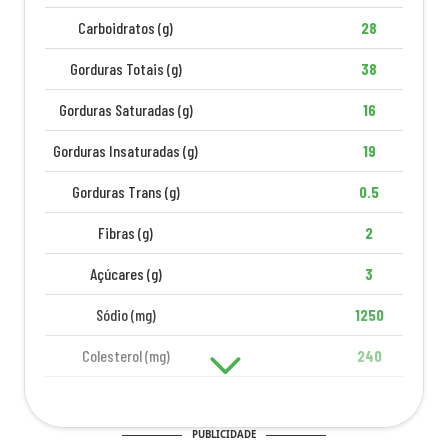
Carboidratos (g)
28
Gorduras Totais (g)
38
Gorduras Saturadas (g)
16
Gorduras Insaturadas (g)
19
Gorduras Trans (g)
0.5
Fibras (g)
2
Açúcares (g)
3
Sódio (mg)
1250
Colesterol (mg)
240
PUBLICIDADE