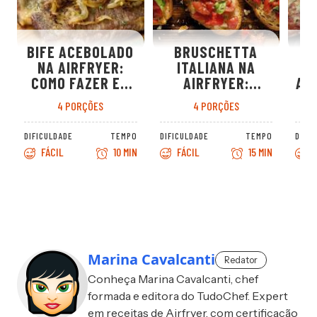
BIFE ACEBOLADO
BRUSCHETTA
NA AIRFRYER:
ITALIANA NA
I
COMO FAZER EM
AIRFRYER:
AI
18 MINUTOS COM
ENTRADA
4 PORÇÕES
4 PORÇÕES
CEBOLA
SOFISTICADA EM
CARAMELIZADA
25 MINUTOS
DE
DIFICULDADE
TEMPO
DIFICULDADE
TEMPO
DIFI
FÁCIL
10 MIN
FÁCIL
15 MIN
F
Marina Cavalcanti
Redator
Conheça Marina Cavalcanti, chef
formada e editora do TudoChef. Expert
em receitas de Airfryer, com certificação