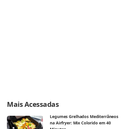
veganismo
e experimente adaptações da técnica
usada nos
cogumelos recheados na airfryer
.
Mais Acessadas
Legumes Grelhados Mediterrâneos
na Airfryer: Mix Colorido em 40